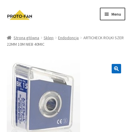
Menu
Sklep
Strona główna
Sklep
Endodoncja
ARTICHECK ROLKI SZER
22MM 10M NIEB 40MIC
Kursy Stomatologiczne
O nas
FAQ
Zwroty i Reklamacje
Regulamin sklepu
Polityka prywatności