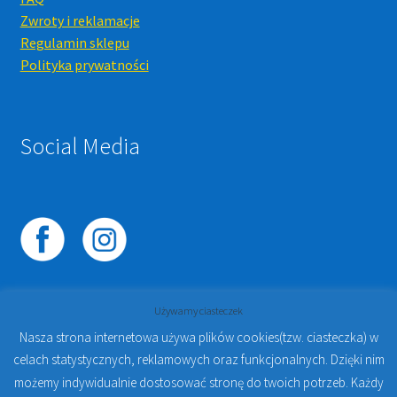
Zwroty i reklamacje
Regulamin sklepu
Polityka prywatności
Social Media
Używamy ciasteczek
Nasza strona internetowa używa plików cookies(tzw. ciasteczka) w
celach statystycznych, reklamowych oraz funkcjonalnych. Dzięki nim
© 2023
PROTO-FAN | Sklep Stomatologiczny Online i
możemy indywidualnie dostosować stronę do twoich potrzeb. Każdy
Kursy Online Warszawa
- Sklep stomatologiczny w