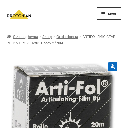
Menu
Sklep
Strona główna
Sklep
Orotodoncja
ARTIFOL 8MIC CZAR
ROLKA OP.UZ. DWUSTR22MM/20M
Kursy Stomatologiczne
O nas
FAQ
Zwroty i Reklamacje
Regulamin sklepu
Polityka prywatności