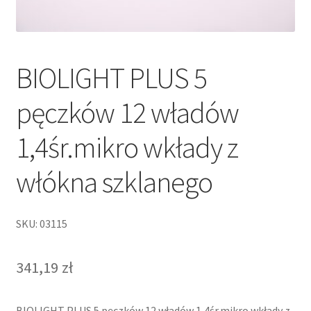
BIOLIGHT PLUS 5
pęczków 12 władów
1,4śr.mikro wkłady z
włókna szklanego
SKU: 03115
341,19
zł
BIOLIGHT PLUS 5 pęczków 12 władów 1,4śr.mikro wkłady z