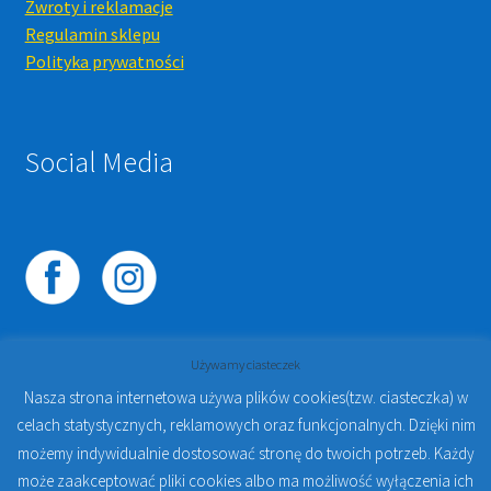
Zwroty i reklamacje
Regulamin sklepu
Polityka prywatności
Social Media
Używamy ciasteczek
Nasza strona internetowa używa plików cookies(tzw. ciasteczka) w
celach statystycznych, reklamowych oraz funkcjonalnych. Dzięki nim
© 2023
PROTO-FAN | Sklep Stomatologiczny Online i
możemy indywidualnie dostosować stronę do twoich potrzeb. Każdy
Kursy Online Warszawa
- Sklep stomatologiczny w
może zaakceptować pliki cookies albo ma możliwość wyłączenia ich
Warszawie | Jakub Zdybel Proto-Fan