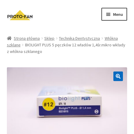
Menu
Sklep
Strona główna
Sklep
Technika Dentystyczna
Włókna
szklane
BIOLIGHT PLUS 5 pęczków 12 władów 1,4śr.mikro wkłady
Kursy Stomatologiczne
z włókna szklanego
O nas
FAQ
Zwroty i Reklamacje
Regulamin sklepu
Polityka prywatności