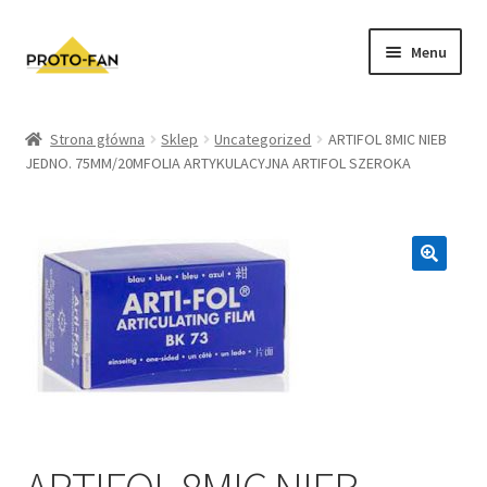
Menu
Sklep
Strona główna
Sklep
Uncategorized
ARTIFOL 8MIC NIEB
JEDNO. 75MM/20MFOLIA ARTYKULACYJNA ARTIFOL SZEROKA
Kursy Stomatologiczne
O nas
FAQ
Zwroty i Reklamacje
Regulamin sklepu
Polityka prywatności