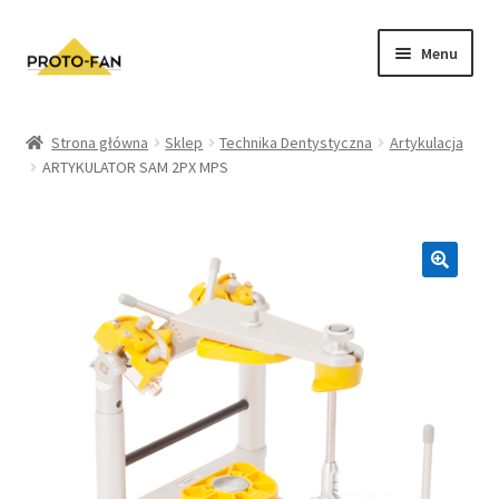
Menu
Sklep
Strona główna
Sklep
Technika Dentystyczna
Artykulacja
ARTYKULATOR SAM 2PX MPS
Kursy Stomatologiczne
O nas
FAQ
Zwroty i Reklamacje
Regulamin sklepu
Polityka prywatności