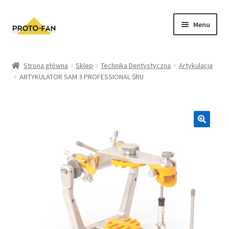
Menu
Sklep
Strona główna
Sklep
Technika Dentystyczna
Artykulacja
ARTYKULATOR SAM 3 PROFESSIONAL ŚRU
Kursy Stomatologiczne
O nas
FAQ
Zwroty i Reklamacje
Regulamin sklepu
Polityka prywatności