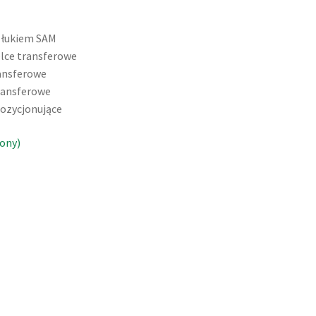
z łukiem SAM
elce transferowe
ransferowe
transferowe
 pozycjonujące
ony)