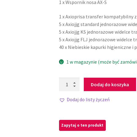
1 x Wspornik nosa AX-S
1 x Axioprisa transfer kompatybilny 
5 x Axiojjg standard jednorazowe wid
5 x Axiojjg KS jednorazowe widelce t
5 x Axiojjg FLJ jednorazowe widelce 
40 x Niebieskie kapurki higieniczne i
1 w magazynie (może być zamówi
Dodaj do koszyka
Dodaj do listy życzeń