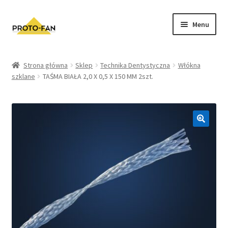
Menu
Sklep
Strona główna
Sklep
Technika Dentystyczna
Włókna
szklane
TAŚMA BIAŁA 2,0 X 0,5 X 150 MM 2szt.
Kursy Stomatologiczne
O nas
FAQ
Zwroty i Reklamacje
Regulamin sklepu
Polityka prywatności