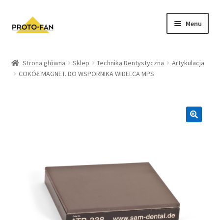
Menu
Sklep
Strona główna
Sklep
Technika Dentystyczna
Artykulacja
COKÓŁ MAGNET. DO WSPORNIKA WIDELCA MPS
Kursy Stomatologiczne
O nas
FAQ
Zwroty i Reklamacje
Regulamin sklepu
Polityka prywatności