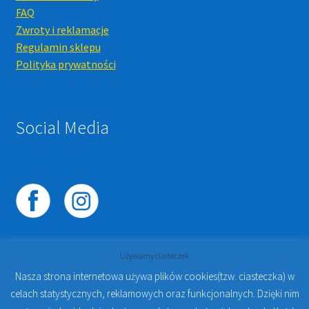
FAQ
Zwroty i reklamacje
Regulamin sklepu
Polityka prywatności
Social Media
Używamy ciasteczek
Nasza strona internetowa używa plików cookies(tzw. ciasteczka) w
celach statystycznych, reklamowych oraz funkcjonalnych. Dzięki nim
© 2023
PROTO-FAN | Sklep Stomatologiczny Online i