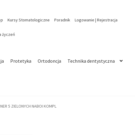
ep
Kursy Stomatologiczne
Poradnik
Logowanie | Rejestracja
ta życzeń
ja
Protetyka
Ortodoncja
Technika dentystyczna
INER 5 ZIELONYCH NABOI KOMPL