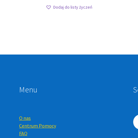
Dodaj do listy życzeń
Menu
S
O nas
Centrum Pomocy
FAQ