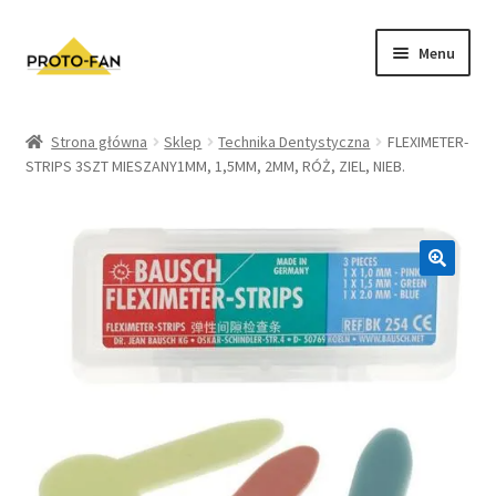
Menu
Sklep
Strona główna
Sklep
Technika Dentystyczna
FLEXIMETER-
STRIPS 3SZT MIESZANY1MM, 1,5MM, 2MM, RÓŻ, ZIEL, NIEB.
Kursy Stomatologiczne
O nas
FAQ
Zwroty i Reklamacje
Regulamin sklepu
Polityka prywatności