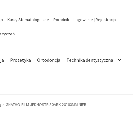
ep
Kursy Stomatologiczne
Poradnik
Logowanie | Rejestracja
ta życzeń
ja
Protetyka
Ortodoncja
Technika dentystyczna
a
GNATHO-FILM JEDNOSTR 50ARK 20*60MM NIEB