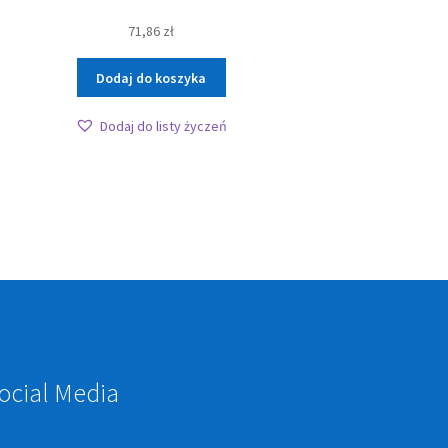
71,86
zł
Dodaj do koszyka
Dodaj do listy życzeń
ocial Media