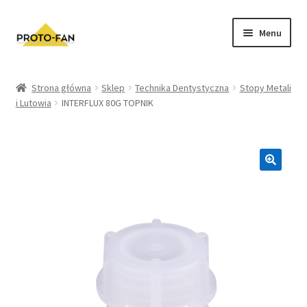
Menu
Sklep
Strona główna
Sklep
Technika Dentystyczna
Stopy Metali
i Lutowia
INTERFLUX 80G TOPNIK
Kursy Stomatologiczne
O nas
FAQ
Zwroty i Reklamacje
Regulamin sklepu
Polityka prywatności