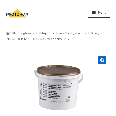
Menu
Sklep
Strona główna
Sklep
Technika Dentystyczna
Gipsy
INTERROCK IV ZŁOTY-BRĄZ wiaderko 5KG
Kursy Stomatologiczne
O nas
FAQ
Zwroty i Reklamacje
Regulamin sklepu
Polityka prywatności