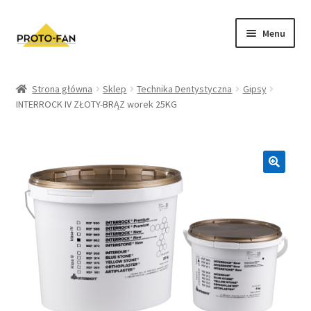
Menu
Sklep
Strona główna
Sklep
Technika Dentystyczna
Gipsy
INTERROCK IV ZŁOTY-BRĄZ worek 25KG
Kursy Stomatologiczne
O nas
FAQ
Zwroty i Reklamacje
Regulamin sklepu
Polityka prywatności