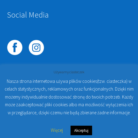
Social Media
Używamy ciasteczek
Nasza strona internetowa używa plików cookies(tzw. ciasteczka) w
celach statystycznych, reklamowych oraz funkcjonalnych. Dzięki nim
© 2023
PROTO-FAN | Sklep Stomatologiczny Online i
możemy indywidualnie dostosować stronę do twoich potrzeb. Każdy
Kursy Online Warszawa
- Sklep stomatologiczny w
może zaakceptować pliki cookies albo ma możliwość wyłączenia ich
Warszawie | Jakub Zdybel Proto-Fan
w przeglądarce, dzięki czemu nie będą zbierane żadne informacje.
0
Więcej
Akceptuj
Szukaj