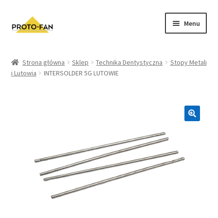
Menu
Sklep
Strona główna
Sklep
Technika Dentystyczna
Stopy Metali
i Lutowia
INTERSOLDER 5G LUTOWIE
Kursy Stomatologiczne
O nas
FAQ
Zwroty i Reklamacje
Regulamin sklepu
Polityka prywatności