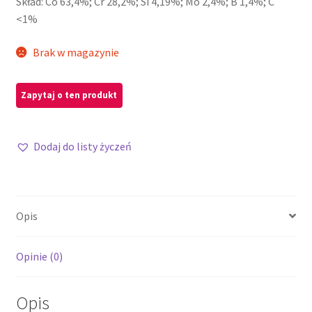
Skład: Co 63,4%; Cr 28,2%; Si 4,19%; Mo 2,4%; B 1,4%; C
<1%
Brak w magazynie
Dodaj do listy życzeń
Opis
Opinie (0)
Opis