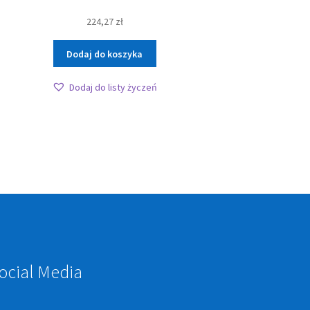
224,27
zł
Dodaj do koszyka
Dodaj do listy życzeń
ocial Media