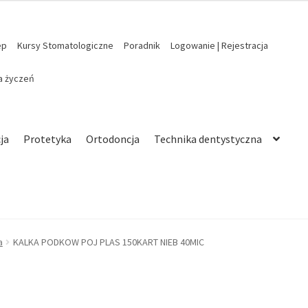
ep
Kursy Stomatologiczne
Poradnik
Logowanie | Rejestracja
ta życzeń
ja
Protetyka
Ortodoncja
Technika dentystyczna
a
KALKA PODKOW POJ PLAS 150KART NIEB 40MIC