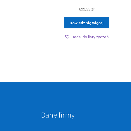
699,55
zł
Dowiedz się więcej
Dodaj do listy życzeń
Dane firmy