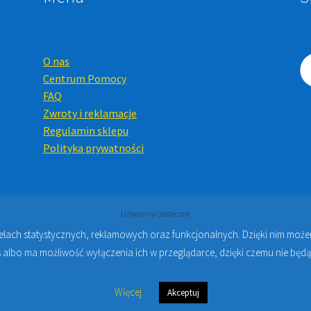
O nas
Centrum Pomocy
FAQ
Zwroty i reklamacje
Regulamin sklepu
Polityka prywatności
Używamy ciasteczek
celach statystycznych, reklamowych oraz funkcjonalnych. Dzięki nim mo
Online i Kursy Online Warszawa
- Sklep stomatologiczny w Warsz
 albo ma możliwość wyłączenia ich w przeglądarce, dzięki czemu nie będą
Więcej
Akceptuj