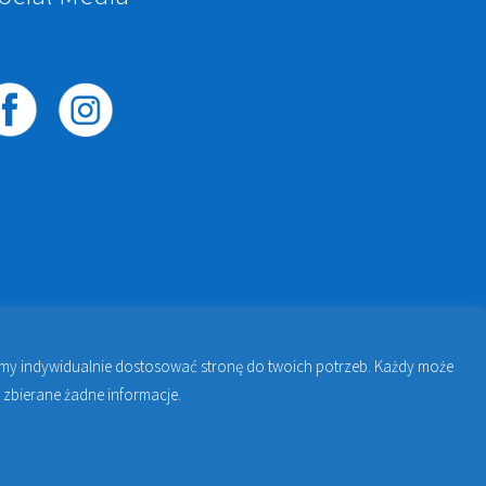
żemy indywidualnie dostosować stronę do twoich potrzeb. Każdy może
awie | Jakub Zdybel Proto-Fan
 zbierane żadne informacje.