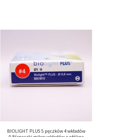
BIOLIGHT PLUS 5 pęczków 4 wkładów
0,8śrpęczki mikro wkładów z włókna