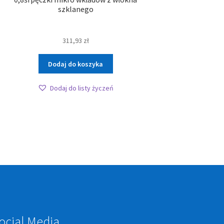
szklanego
311,93
zł
Dodaj do koszyka
Dodaj do listy życzeń
ocial Media