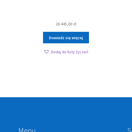
26 445,00
zł
Dowiedz się więcej
Dodaj do listy życzeń
Menu
S