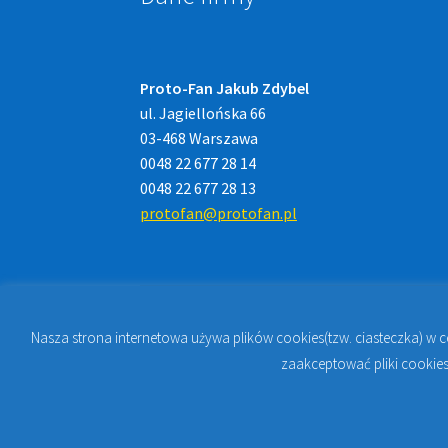
Proto-Fan Jakub Zdybel
ul. Jagiellońska 66
03-468 Warszawa
0048 22 677 28 14
0048 22 677 28 13
protofan@protofan.pl
Nasza strona internetowa używa plików cookies(tzw. ciasteczka) w 
© 2023
PROTO-FAN | Sklep Stomatologiczny 
zaakceptować pliki cookies