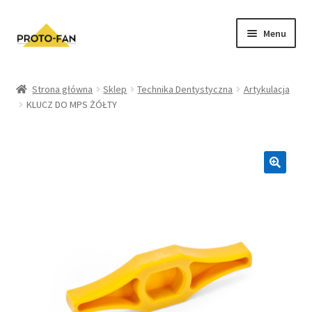
Menu
Sklep
Strona główna
Sklep
Technika Dentystyczna
Artykulacja
KLUCZ DO MPS ŻÓŁTY
Kursy Stomatologiczne
O nas
FAQ
Zwroty i Reklamacje
Regulamin sklepu
Polityka prywatności