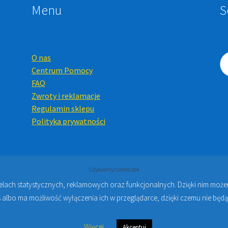
Menu
S
O nas
Centrum Pomocy
FAQ
Zwroty i reklamacje
Regulamin sklepu
Polityka prywatności
Używamy ciasteczek
celach statystycznych, reklamowych oraz funkcjonalnych. Dzięki nim mo
Online i Kursy Online Warszawa
- Sklep stomatologiczny w Warsz
 albo ma możliwość wyłączenia ich w przeglądarce, dzięki czemu nie będą
Więcej
Akceptuj