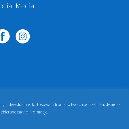
ocial Media
żemy indywidualnie dostosować stronę do twoich potrzeb. Każdy może
awie | Jakub Zdybel Proto-Fan
 zbierane żadne informacje.