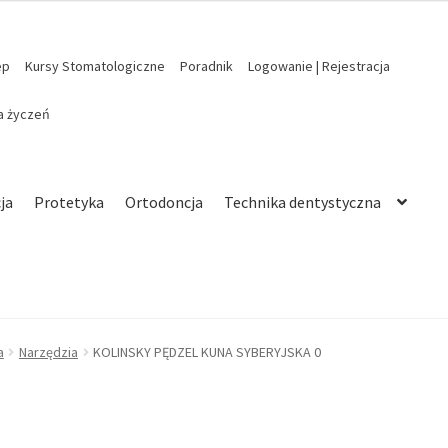
ep
Kursy Stomatologiczne
Poradnik
Logowanie | Rejestracja
ta życzeń
ja
Protetyka
Ortodoncja
Technika dentystyczna
a
Narzędzia
KOLINSKY PĘDZEL KUNA SYBERYJSKA 0