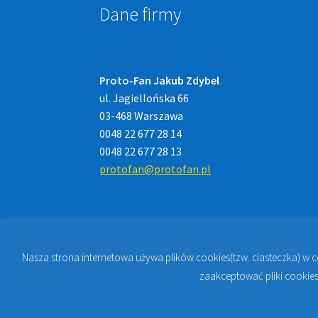
Dane firmy
Proto-Fan Jakub Zdybel
ul. Jagiellońska 66
03-468 Warszawa
0048 22 677 28 14
0048 22 677 28 13
protofan@protofan.pl
Nasza strona internetowa używa plików cookies(tzw. ciasteczka) w 
© 2023
PROTO-FAN | Sklep Stomatologiczny 
zaakceptować pliki cookies