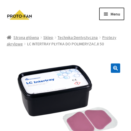
Menu
Sklep
Strona główna
Sklep
Technika Dentystyczna
Protezy
akrylowe
LC INTERTRAY PŁYTKA DO POLIMERYZACJI 50
Kursy Stomatologiczne
O nas
FAQ
Zwroty i Reklamacje
Regulamin sklepu
Polityka prywatności