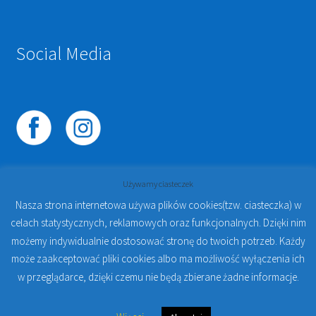
Social Media
Używamy ciasteczek
Nasza strona internetowa używa plików cookies(tzw. ciasteczka) w
celach statystycznych, reklamowych oraz funkcjonalnych. Dzięki nim
© 2023
PROTO-FAN | Sklep Stomatologiczny Online i
możemy indywidualnie dostosować stronę do twoich potrzeb. Każdy
Kursy Online Warszawa
- Sklep stomatologiczny w
może zaakceptować pliki cookies albo ma możliwość wyłączenia ich
Warszawie | Jakub Zdybel Proto-Fan
w przeglądarce, dzięki czemu nie będą zbierane żadne informacje.
0