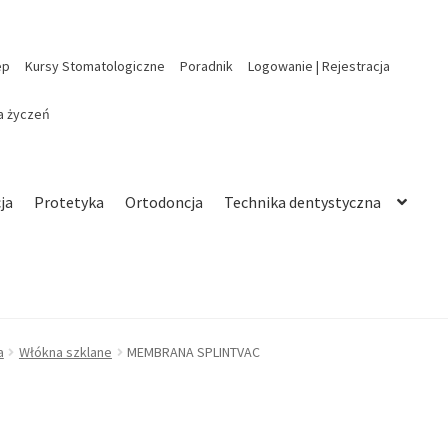
ep
Kursy Stomatologiczne
Poradnik
Logowanie | Rejestracja
ta życzeń
ja
Protetyka
Ortodoncja
Technika dentystyczna
a
Włókna szklane
MEMBRANA SPLINTVAC