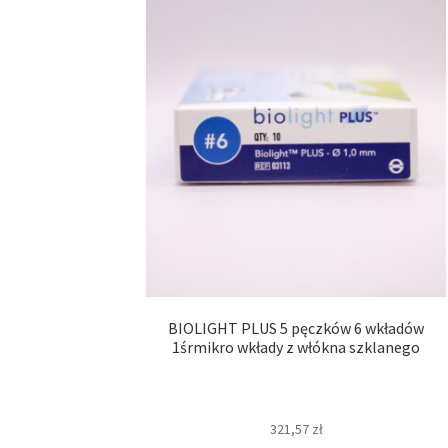
BIOLIGHT PLUS 5 pęczków 6 wkładów
1śrmikro wkłady z włókna szklanego
321,57
zł