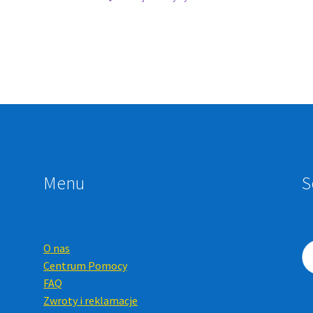
Menu
S
O nas
Centrum Pomocy
FAQ
Zwroty i reklamacje