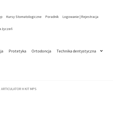
ep
Kursy Stomatologiczne
Poradnik
Logowanie | Rejestracja
ta życzeń
ja
Protetyka
Ortodoncja
Technika dentystyczna
II ARTICULATOR H KIT MPS