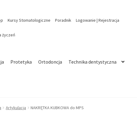
ep
Kursy Stomatologiczne
Poradnik
Logowanie | Rejestracja
ta życzeń
ja
Protetyka
Ortodoncja
Technika dentystyczna
a
Artykulacja
NAKRĘTKA KUBKOWA do MPS