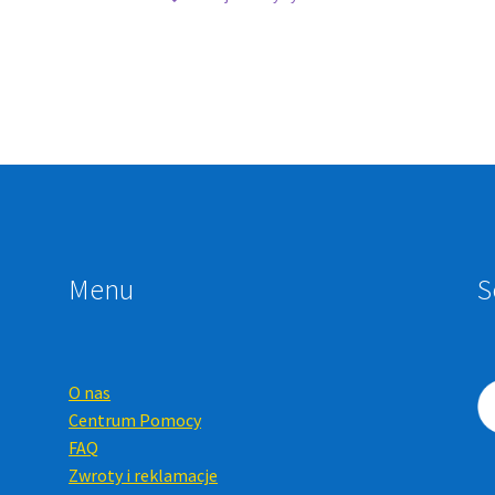
Menu
S
O nas
Centrum Pomocy
FAQ
Zwroty i reklamacje