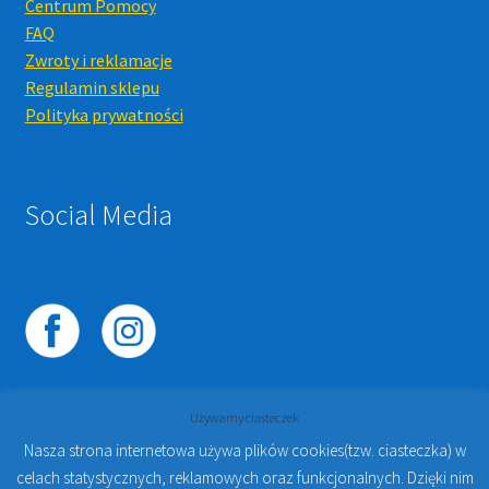
Centrum Pomocy
FAQ
Zwroty i reklamacje
Regulamin sklepu
Polityka prywatności
Social Media
Używamy ciasteczek
Nasza strona internetowa używa plików cookies(tzw. ciasteczka) w
celach statystycznych, reklamowych oraz funkcjonalnych. Dzięki nim
© 2023
PROTO-FAN | Sklep Stomatologiczny Online i