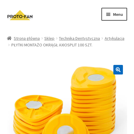
Menu
Sklep
Strona główna
Sklep
Technika Dentystyczna
Artykulacja
PŁYTKI MONTAŻO OKRĄGŁ AXIOSPLIT 100 SZT.
Kursy Stomatologiczne
O nas
FAQ
Zwroty i Reklamacje
Regulamin sklepu
Polityka prywatności