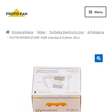
Menu
Sklep
Strona główna
Sklep
Technika Dentystyczna
Artykulacja
PŁYTKI MONTAŻOWE ASM standard 0,0mm 20sz
Kursy Stomatologiczne
O nas
FAQ
Zwroty i Reklamacje
Regulamin sklepu
Polityka prywatności