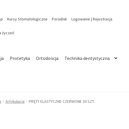
ep
Kursy Stomatologiczne
Poradnik
Logowanie | Rejestracja
ta życzeń
ja
Protetyka
Ortodoncja
Technika dentystyczna
a
Artykulacja
PRĘTY ELASTYCZNE CZERWONE 30 SZT.