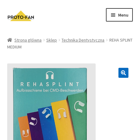
Menu
Sklep
Strona główna
Sklep
Technika Dentystyczna
REHA SPLINT
MEDIUM
Kursy Stomatologiczne
O nas
FAQ
Zwroty i Reklamacje
Regulamin sklepu
Polityka prywatności