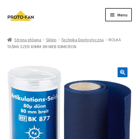
Menu
Sklep
Strona główna
Sklep
Technika Dentystyczna
ROLKA
TAŚMA SZER 80MM 3M NIEB 80MICRON
Kursy Stomatologiczne
O nas
FAQ
Zwroty i Reklamacje
Regulamin sklepu
Polityka prywatności