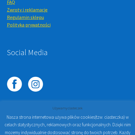
FAQ
Zwroty i reklamacje
Regulamin sklepu
Polityka prywatności
Social Media
Używamy ciasteczek
Nasza strona internetowa używa plików cookies(tzw. ciasteczka) w
celach statystycznych, reklamowych oraz funkcjonalnych. Dzięki nim
© 2023
PROTO-FAN | Sklep Stomatologiczny Online i
możemy indywidualnie dostosować stronę do twoich potrzeb. Każdy
Kursy Online Warszawa
- Sklep stomatologiczny w