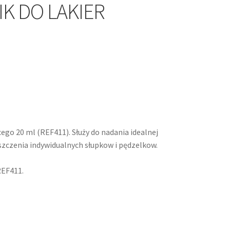
K DO LAKIER
ego 20 ml (REF411). Służy do nadania idealnej
szczenia indywidualnych słupkow i pędzelkow.
REF411.