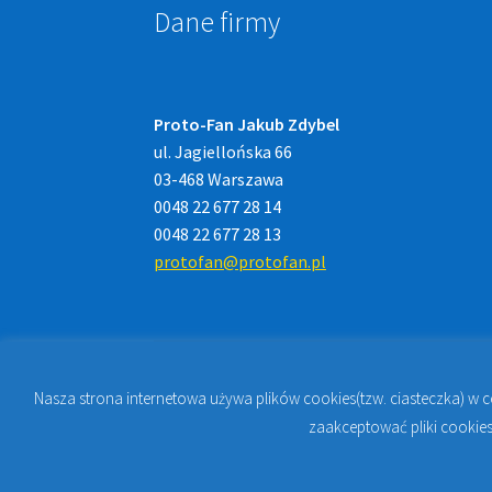
Dane firmy
Proto-Fan Jakub Zdybel
ul. Jagiellońska 66
03-468 Warszawa
0048 22 677 28 14
0048 22 677 28 13
protofan@protofan.pl
Nasza strona internetowa używa plików cookies(tzw. ciasteczka) w 
© 2023
PROTO-FAN | Sklep Stomatologiczny 
zaakceptować pliki cookies