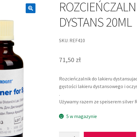
ROZCIEŃCZALNI
DYSTANS 20ML
SKU: REF410
71,50
zł
Rozcieńczalnik do lakieru dystansujac
gęstości lakieru dystansowego i oczy
.
Używamy razem ze speiserem silver 
5 w magazynie