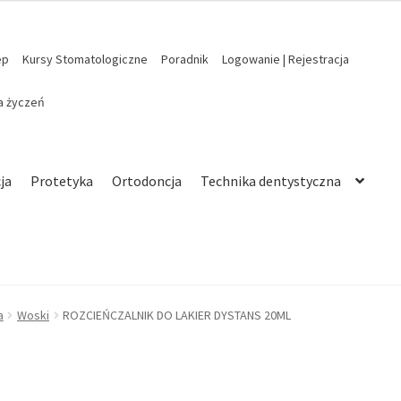
ep
Kursy Stomatologiczne
Poradnik
Logowanie | Rejestracja
ta życzeń
ja
Protetyka
Ortodoncja
Technika dentystyczna
a
Woski
ROZCIEŃCZALNIK DO LAKIER DYSTANS 20ML