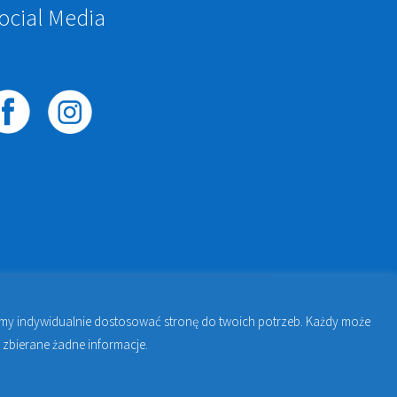
ocial Media
żemy indywidualnie dostosować stronę do twoich potrzeb. Każdy może
awie | Jakub Zdybel Proto-Fan
 zbierane żadne informacje.