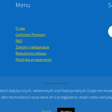
Menu
S
O nas
Centrum Pomocy
FAQ
Zwroty i reklamacje
Regulamin sklepu
Polityka prywatności
Używamy ciasteczek
celach statystycznych, reklamowych oraz funkcjonalnych. Dzięki nim mo
Online i Kursy Online Warszawa
- Sklep stomatologiczny w Warsz
 albo ma możliwość wyłączenia ich w przeglądarce, dzięki czemu nie będą
Więcej
Akceptuj