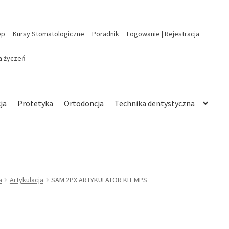
ep
Kursy Stomatologiczne
Poradnik
Logowanie | Rejestracja
ta życzeń
ja
Protetyka
Ortodoncja
Technika dentystyczna
a
Artykulacja
SAM 2PX ARTYKULATOR KIT MPS