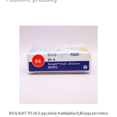
BIOLIGHT PLUS 5 pęczków 4 wkładów 0,8śrpęczki mikro