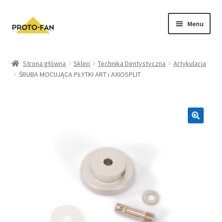
Menu
Sklep
Strona główna
Sklep
Technika Dentystyczna
Artykulacja
ŚRUBA MOCUJĄCA PŁYTKI ART i AXIOSPLIT
Kursy Stomatologiczne
O nas
FAQ
Zwroty i Reklamacje
Regulamin sklepu
Polityka prywatności