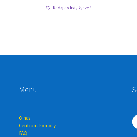
Dodaj do listy życzeń
Menu
S
O nas
Centrum Pomocy
FAQ