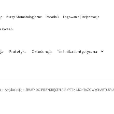
ep
Kursy Stomatologiczne
Poradnik
Logowanie | Rejestracja
ta życzeń
ja
Protetyka
Ortodoncja
Technika dentystyczna
a
Artykulacja
ŚRUBY DO PRZYKRĘCENIA PŁYTEK MONTAŻOWYCHART( ŚRUBA)