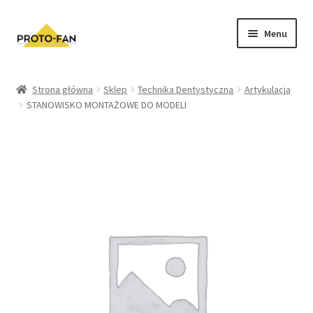
Menu
Sklep
Strona główna
Sklep
Technika Dentystyczna
Artykulacja
STANOWISKO MONTAŻOWE DO MODELI
Kursy Stomatologiczne
O nas
FAQ
Zwroty i Reklamacje
Regulamin sklepu
Polityka prywatności