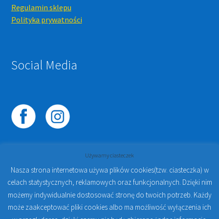
Regulamin sklepu
Polityka prywatności
Social Media
Używamy ciasteczek
Nasza strona internetowa używa plików cookies(tzw. ciasteczka) w
celach statystycznych, reklamowych oraz funkcjonalnych. Dzięki nim
© 2023
PROTO-FAN | Sklep Stomatologiczny Online i
możemy indywidualnie dostosować stronę do twoich potrzeb. Każdy
Kursy Online Warszawa
- Sklep stomatologiczny w
może zaakceptować pliki cookies albo ma możliwość wyłączenia ich
Warszawie | Jakub Zdybel Proto-Fan