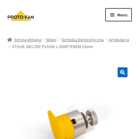
Menu
Sklep
Strona główna
Sklep
Technika Dentystyczna
Artykulacja
STOLIK SIECZNY PŁASKI z ADAPTEREM 15mm
Kursy Stomatologiczne
O nas
FAQ
Zwroty i Reklamacje
Regulamin sklepu
Polityka prywatności