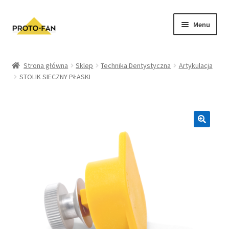
Menu
Sklep
Strona główna
Sklep
Technika Dentystyczna
Artykulacja
STOLIK SIECZNY PŁASKI
Kursy Stomatologiczne
O nas
FAQ
Zwroty i Reklamacje
Regulamin sklepu
Polityka prywatności