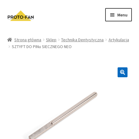
Menu
Sklep
Strona główna
Sklep
Technika Dentystyczna
Artykulacja
SZTYFT DO PINu SIECZNEGO NEO
Kursy Stomatologiczne
O nas
FAQ
Zwroty i Reklamacje
Regulamin sklepu
Polityka prywatności