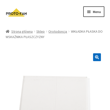
Menu
Sklep
Strona główna
Sklep
Orotodoncja
WKŁADKA PŁASKA DO
WSKAŹNIKA PŁASZCZYZNY
Kursy Stomatologiczne
O nas
FAQ
Zwroty i Reklamacje
Regulamin sklepu
Polityka prywatności