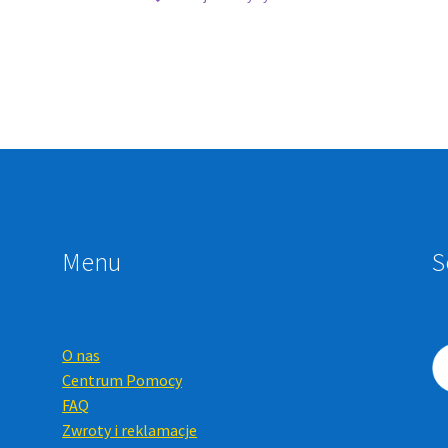
Menu
S
O nas
Centrum Pomocy
FAQ
Zwroty i reklamacje