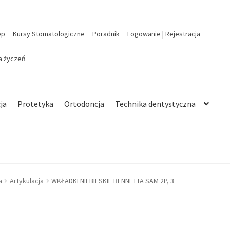
ep
Kursy Stomatologiczne
Poradnik
Logowanie | Rejestracja
ta życzeń
ja
Protetyka
Ortodoncja
Technika dentystyczna
a
Artykulacja
WKŁADKI NIEBIESKIE BENNETTA SAM 2P, 3