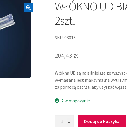
WŁÓKNO UD BIA
2szt.
SKU: 08013
204,43
zł
Włókna UD są najsilniejsze ze wszyst
wymagana jest maksymalna wytrzymałoś
za pomocą ostrza, aby uzyskać węższe
2 w magazynie
Dodaj do koszyka