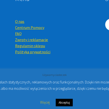
O nas
Centrum Pomocy
FAQ
Zwroty i reklamacje
Regulamin sklepu
Polityka prywatności
Używamy ciasteczek
celach statystycznych, reklamowych oraz funkcjonalnych. Dzięki nim mo
Online i Kursy Online Warszawa
- Sklep stomatologiczny w Warsz
 albo ma możliwość wyłączenia ich w przeglądarce, dzięki czemu nie będą
Więcej
Akceptuj