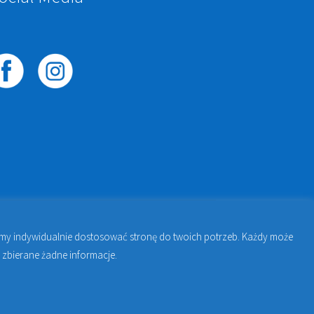
żemy indywidualnie dostosować stronę do twoich potrzeb. Każdy może
awie | Jakub Zdybel Proto-Fan
 zbierane żadne informacje.