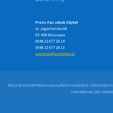
Proto-Fan Jakub Zdybel
ul. Jagiellońska 66
03-468 Warszawa
0048 22 677 28 14
0048 22 677 28 13
protofan@protofan.pl
Nasza strona internetowa używa plików cookies(tzw. ciasteczka) w 
© 2023
PROTO-FAN | Sklep Stomatologiczny 
zaakceptować pliki cookies