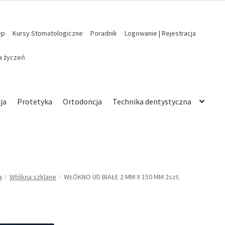
ep
Kursy Stomatologiczne
Poradnik
Logowanie | Rejestracja
ta życzeń
ja
Protetyka
Ortodoncja
Technika dentystyczna
a
Włókna szklane
WŁÓKNO UD BIAŁE 2 MM X 150 MM 2szt.