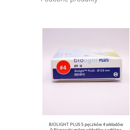
BIOLIGHT PLUS 5 pęczków 4 wkładów
0,8śrpęczki mikro wkładów z włókna