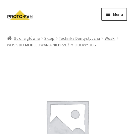
Menu
Sklep
Strona główna
Sklep
Technika Dentystyczna
Woski
WOSK DO MODELOWANIA NIEPRZEŹ MIODOWY 30G
Kursy Stomatologiczne
O nas
FAQ
Zwroty i Reklamacje
Regulamin sklepu
Polityka prywatności