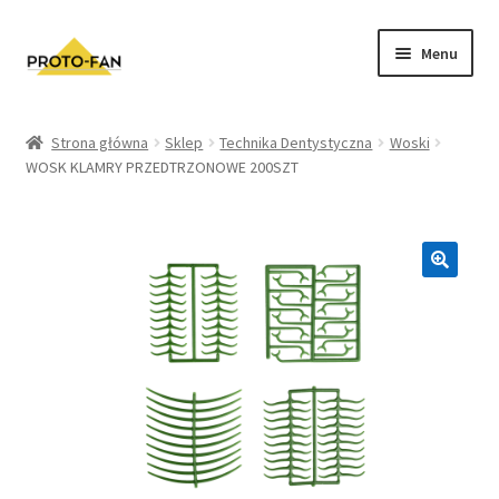
Menu
Sklep
Strona główna
Sklep
Technika Dentystyczna
Woski
WOSK KLAMRY PRZEDTRZONOWE 200SZT
Kursy Stomatologiczne
O nas
FAQ
Zwroty i Reklamacje
Regulamin sklepu
Polityka prywatności