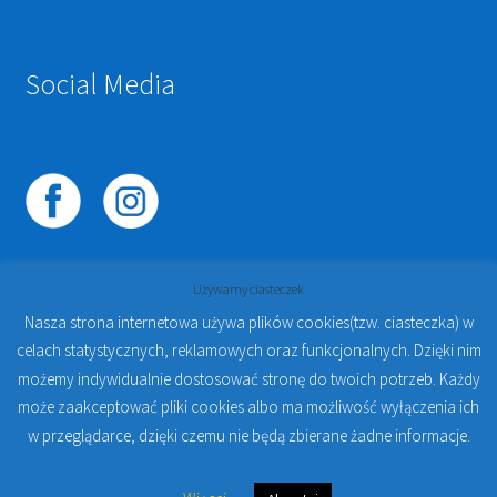
Social Media
Używamy ciasteczek
Nasza strona internetowa używa plików cookies(tzw. ciasteczka) w
celach statystycznych, reklamowych oraz funkcjonalnych. Dzięki nim
© 2023
PROTO-FAN | Sklep Stomatologiczny Online i
możemy indywidualnie dostosować stronę do twoich potrzeb. Każdy
Kursy Online Warszawa
- Sklep stomatologiczny w
może zaakceptować pliki cookies albo ma możliwość wyłączenia ich
Warszawie | Jakub Zdybel Proto-Fan
w przeglądarce, dzięki czemu nie będą zbierane żadne informacje.
0