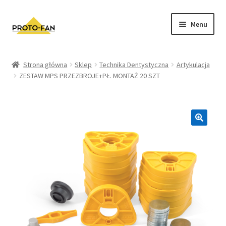
Menu
Sklep
Strona główna
Sklep
Technika Dentystyczna
Artykulacja
ZESTAW MPS PRZEZBROJE+PŁ. MONTAŻ 20 SZT
Kursy Stomatologiczne
O nas
FAQ
Zwroty i Reklamacje
Regulamin sklepu
Polityka prywatności