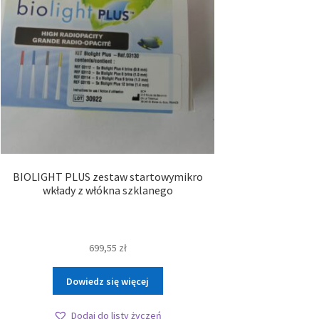
BIOLIGHT PLUS zestaw startowymikro
wkłady z włókna szklanego
699,55
zł
Dowiedz się więcej
Dodaj do listy życzeń