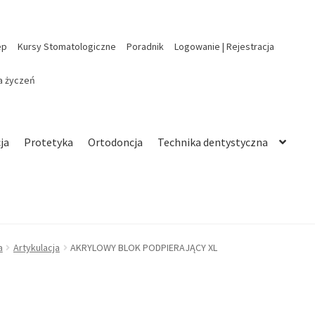
ep
Kursy Stomatologiczne
Poradnik
Logowanie | Rejestracja
ta życzeń
ja
Protetyka
Ortodoncja
Technika dentystyczna
a
Artykulacja
AKRYLOWY BLOK PODPIERAJĄCY XL