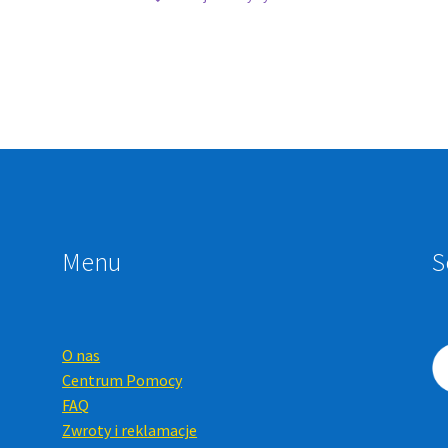
Menu
S
O nas
Centrum Pomocy
FAQ
Zwroty i reklamacje