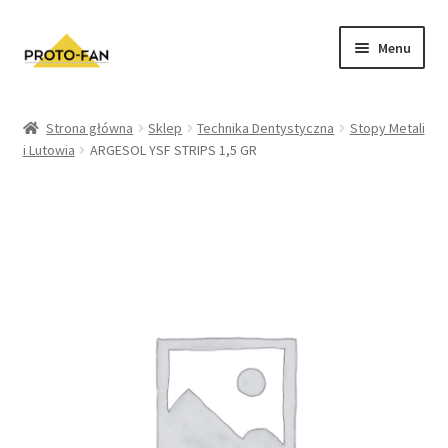
Menu
Sklep
Strona główna
Sklep
Technika Dentystyczna
Stopy Metali
i Lutowia
ARGESOL YSF STRIPS 1,5 GR
Kursy Stomatologiczne
O nas
FAQ
Zwroty i Reklamacje
Regulamin sklepu
Polityka prywatności