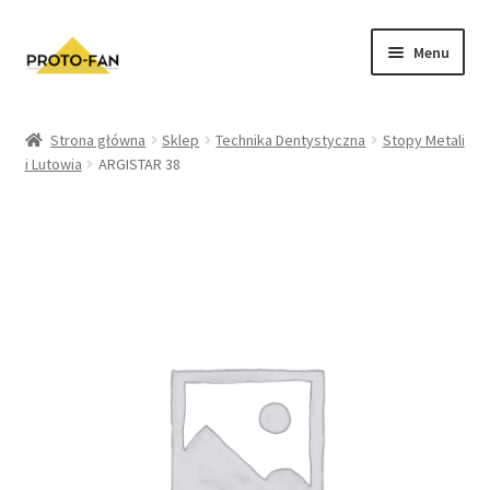
Menu
Sklep
Strona główna
Sklep
Technika Dentystyczna
Stopy Metali
i Lutowia
ARGISTAR 38
Kursy Stomatologiczne
O nas
FAQ
Zwroty i Reklamacje
Regulamin sklepu
Polityka prywatności