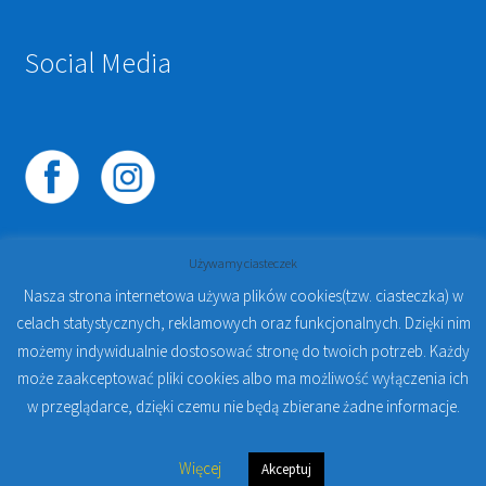
Social Media
Używamy ciasteczek
Nasza strona internetowa używa plików cookies(tzw. ciasteczka) w
celach statystycznych, reklamowych oraz funkcjonalnych. Dzięki nim
© 2023
PROTO-FAN | Sklep Stomatologiczny Online i
możemy indywidualnie dostosować stronę do twoich potrzeb. Każdy
Kursy Online Warszawa
- Sklep stomatologiczny w
może zaakceptować pliki cookies albo ma możliwość wyłączenia ich
Warszawie | Jakub Zdybel Proto-Fan
w przeglądarce, dzięki czemu nie będą zbierane żadne informacje.
0
Więcej
Akceptuj
Szukaj