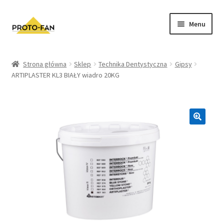
Menu
Sklep
Strona główna
Sklep
Technika Dentystyczna
Gipsy
ARTIPLASTER KL3 BIAŁY wiadro 20KG
Kursy Stomatologiczne
O nas
FAQ
Zwroty i Reklamacje
Regulamin sklepu
Polityka prywatności