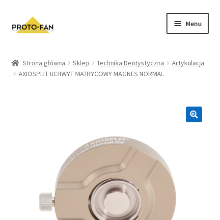
Menu
Sklep
Strona główna
Sklep
Technika Dentystyczna
Artykulacja
AXIOSPLIT UCHWYT MATRYCOWY MAGNES NORMAL
Kursy Stomatologiczne
O nas
FAQ
Zwroty i Reklamacje
Regulamin sklepu
Polityka prywatności