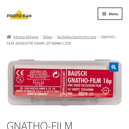
Menu
Sklep
Strona główna
Sklep
Technika Dentystyczna
GNATHO-
FILM JEDNOSTR 50ARK 20*60MM CZER
Kursy Stomatologiczne
O nas
FAQ
Zwroty i Reklamacje
Regulamin sklepu
Polityka prywatności
GNATHO-FILM