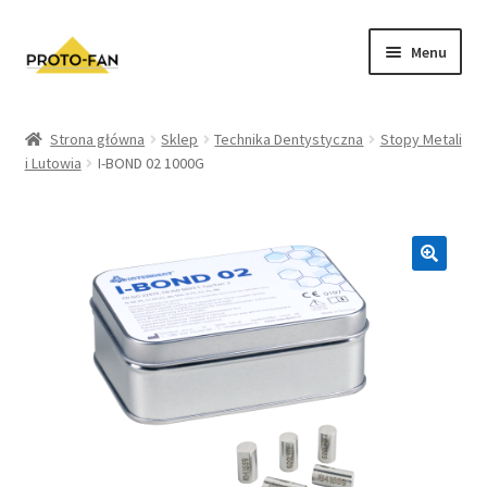
Menu
Sklep
Strona główna
Sklep
Technika Dentystyczna
Stopy Metali
i Lutowia
I-BOND 02 1000G
Kursy Stomatologiczne
O nas
FAQ
Zwroty i Reklamacje
Regulamin sklepu
Polityka prywatności